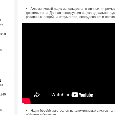
Алюминиевый ящик используется в личных и пром
деятельности. Данная конструкция ящика идеально под
различных вещей, инструментов, оборудования и прочи
и
мп
х450
мм
и
мп
х240
мм
Ящик 555555 изготовлен из алюминиевых листов тол
рёбрами жёсткости