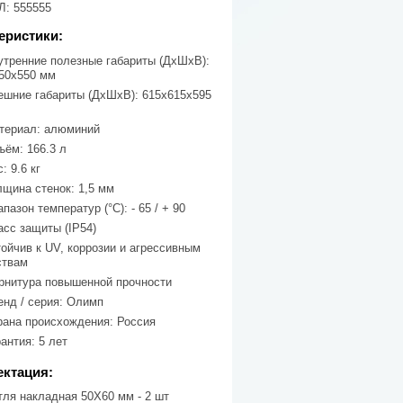
: 555555
еристики:
утренние полезные габариты (ДхШхВ):
50х550 мм
ешние габариты (ДхШхВ): 615х615х595
териал: алюминий
ъём: 166.3 л
: 9.6 кг
лщина стенок: 1,5 мм
пазон температур (°C): - 65 / + 90
асс защиты (IP54)
тойчив к UV, коррозии и агрессивным
ствам
рнитура повышенной прочности
енд / серия: Олимп
рана происхождения: Россия
антия: 5 лет
ктация:
тля накладная 50Х60 мм - 2 шт