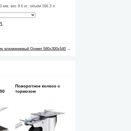
 мм; вес 9.6 кг; объём 166.3 л
б.
к алюминиевый Олимп 580х300х540
→
Поворотное колесо с
550
тормозом