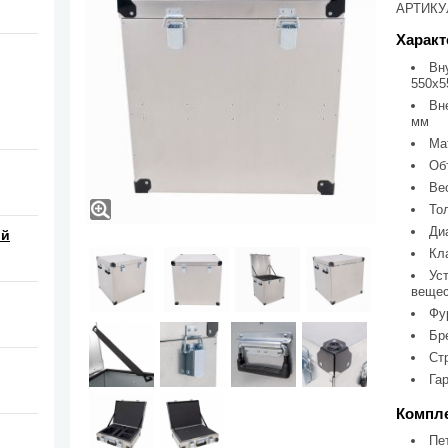
АРТИКУЛ
Характ
Вн
550х5
Вн
мм
Ма
Об
Вес
То
Диа
ой
Кл
Ус
веще
Фу
Бр
Ст
Гар
Компле
Пе