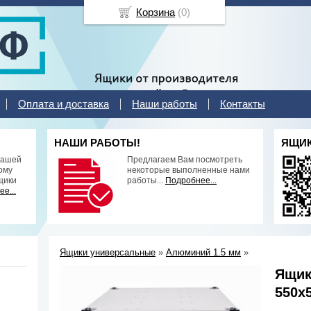
Корзина
(
0
)
Оплата и доставка
Наши работы
Контакты
НАШИ РАБОТЫ!
ЯЩИК
нашей
Предлагаем Вам посмотреть
ому
некоторые выполненные нами
щики
работы...
Подробнее...
е...
Ящики универсальные
»
Алюминий 1.5 мм
»
Ящик
550х