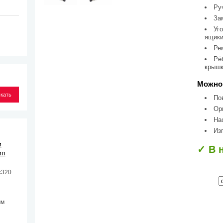
Ру
За
Уг
ящики
Ре
Рё
крыш
Можно 
По
Ор
На
Из
и
✓ В 
мп
х320
мм