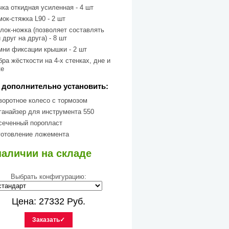
чка откидная усиленная - 4 шт
мок-стяжка L90 - 2 шт
олок-ножка (позволяет составлять
 друг на друга) - 8 шт
мни фиксации крышки - 2 шт
бра жёсткости на 4-х стенках, дне и
ке
дополнительно установить:
воротное колесо с тормозом
ганайзер для инструмента 550
сеченный поропласт
готовление ложемента
наличии на складе
Выбрать конфигурацию:
Цена:
27332
Руб.
Заказать✓