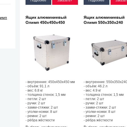
Подробнее
Заказать✓
Подробнее
Заказа
Ящик алюминиевый
Ящик алюминиевый
лимп
Олимп 450х450х450
Олимп 550х350х240
- внутренние: 450х450х450 мм
- внутренние: 550х350х24
- объём: 91.1 л
- объём: 46.2 л
- вес: 6.8 кг
- вес: 4.9 кг
- толщина стенок: 1,5 мм
- толщина стенок: 1,5 мм
- петли: 2 шт
- петли: 2 шт
- ручки: 2 шт
- ручки: 2 шт
- замки-стяжки: 2 шт
- замки-стяжки: 2 шт
- уголки-ножки: 8 шт
- уголки-ножки: 8 шт
- ремни: 2 шт
- ремни: 2 шт
- рёбра жёсткости
- рёбра жёсткости