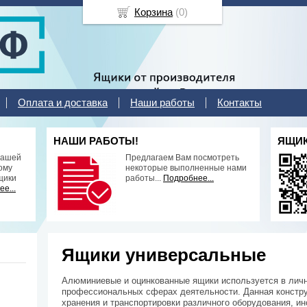
Корзина
(
0
)
Оплата и доставка
Наши работы
Контакты
НАШИ РАБОТЫ!
ЯЩИК
нашей
Предлагаем Вам посмотреть
ому
некоторые выполненные нами
щики
работы...
Подробнее...
е...
Ящики универсальные
Алюминиевые и оцинкованные ящики используется в ли
профессиональных сферах деятельности. Данная констр
хранения и транспортировки различного оборудования, ин