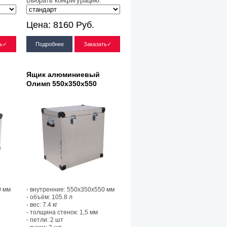
Выбрать конфигурацию:
Цена:
8160
Руб.
ть✓
Подробнее
Заказать✓
Ящик алюминиевый
Олимп 550х350х550
0 мм
- внутренние: 550х350х550 мм
- объём: 105.8 л
- вес: 7.4 кг
- толщина стенок: 1,5 мм
- петли: 2 шт