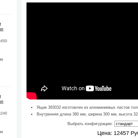
и
мп
х450
мм
и
мп
Ящик 383032 изготовлен из алюминиевых листов тол
х240
Внутренняя длина 380 мм, ширина 300 мм, высота 320
Выбрать конфигурацию:
мм
Цена:
12457
Ру