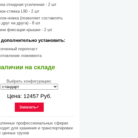
чка откидная усиленная - 2 шт
мок-стяжка L90 - 2 шт
олок-ножка (позволяет составлять
 друг на друга) - 8 шт
мни фиксации крышки - 2 шт
дополнительно установить:
сеченный поропласт
готовление ложемента
наличии на складе
Выбрать конфигурацию:
Цена:
12457
Руб.
Заказать✓
ышленных профессиональных сферах
ходит для хранения и транспортировки
х ценных грузов