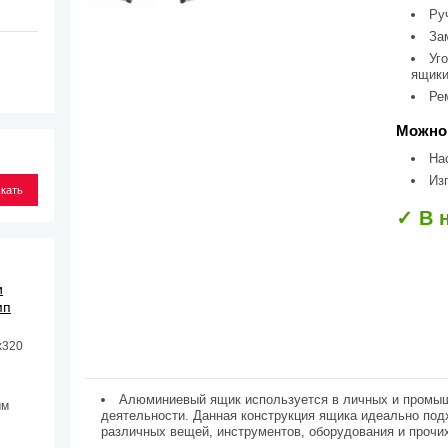
Ру
За
Уг
ящики
Ре
Можно 
На
Из
✓ В 
и
мп
х320
Алюминиевый ящик используется в личных и пром
мм
деятельности. Данная конструкция ящика идеально под
различных вещей, инструментов, оборудования и прочи