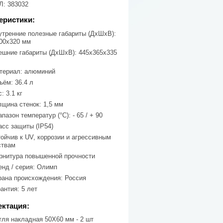
: 383032
еристики:
утренние полезные габариты (ДхШхВ):
00х320 мм
ешние габариты (ДхШхВ): 445х365х335
териал: алюминий
ъём: 36.4 л
: 3.1 кг
лщина стенок: 1,5 мм
пазон температур (°C): - 65 / + 90
асс защиты (IP54)
тойчив к UV, коррозии и агрессивным
ствам
рнитура повышенной прочности
енд / серия: Олимп
рана происхождения: Россия
антия: 5 лет
ктация:
тля накладная 50Х60 мм - 2 шт