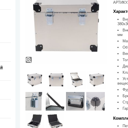
АРТИКУЛ
Характ
Вн
380х3
Вн
мм
Ма
Об
Вес
То
Диа
ой
Кл
Ус
веще
Фу
Бр
Ст
Гар
Компле
Пе