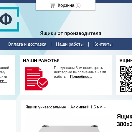
Корзина
(
0
)
Оплата и доставка
Наши работы
Контакты
НАШИ РАБОТЫ!
ЯЩИК
нашей
Предлагаем Вам посмотреть
ому
некоторые выполненные нами
щики
работы...
Подробнее...
е...
Ящики универсальные
»
Алюминий 1.5 мм
»
Ящик
380х