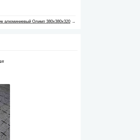
к алюминиевый Олимп 380х380х320
→
ст