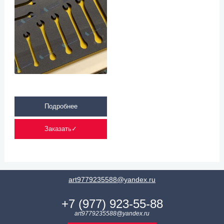
Подробнее
Заказать✓
art9779235588@yandex.ru
+7 (977) 923-55-88
art9779235588@yandex.ru