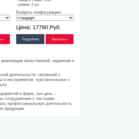
- замки-стяжки: 3 шт
- ремни: 2 шт
Выбрать конфигурацию:
Цена:
17790
Руб.
ть✓
Подробнее
Заказать✓
и реализации качественной, надежной и
ской деятельности, связанной с
ы и инструментов, чувствительных к
ыту.
дприятий и фирм, чья цель –
 мы сотрудничаем с частными
ачать профессиональную деятельность.
м продукции.