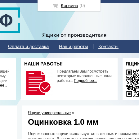
Корзина
(
0
)
Оплата и доставка
Наши работы
Контакты
НАШИ РАБОТЫ!
ЯЩИК
нашей
Предлагаем Вам посмотреть
ому
некоторые выполненные нами
щики
работы...
Подробнее...
е...
Ящики универсальные
»
Оцинковка 1.0 мм
Оцинкованные ящики используется в личных и промышл
деятельности. Данная конструкция ящика идеально подхо