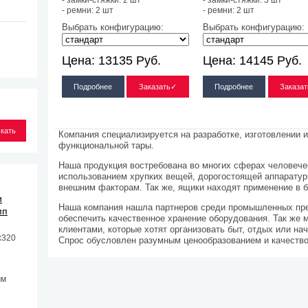
- замки-стяжки: 2 шт
- замки-стяжки: 3 шт
- ремни: 2 шт
- ремни: 2 шт
Выбрать конфигурацию:
Выбрать конфигурацию:
Цена:
13135
Руб.
Цена:
14145
Руб.
Подробнее
Заказать✓
Подробнее
Заказа
Компания специализируется на разработке, изготовлении 
функциональной тары.
Наша продукция востребована во многих сферах человече
использованием хрупких вещей, дорогостоящей аппаратур
внешним факторам. Так же, ящики находят применение в б
и
Наша компания нашла партнеров среди промышленных пре
мп
обеспечить качественное хранение оборудования. Так же
клиентами, которые хотят организовать быт, отдых или н
х320
Спрос обусловлен разумным ценообразованием и качество
мм