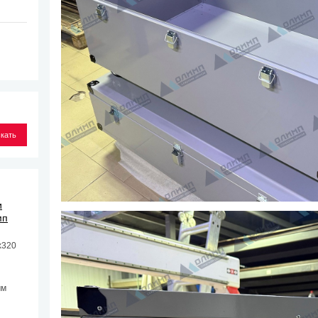
и
мп
х320
мм