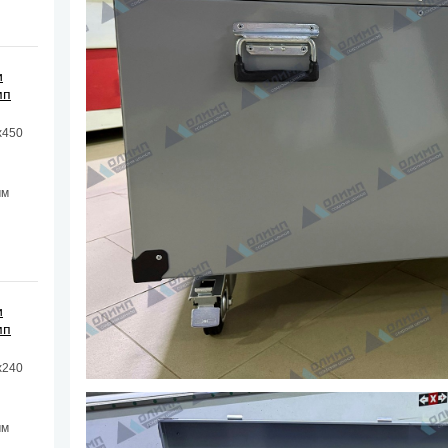
и
мп
х450
мм
и
мп
х240
мм