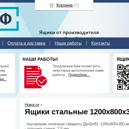
Корзина
(
0
)
Оплата и доставка
Наши работы
Контакты
НАШИ РАБОТЫ!
ЯЩИК
нашей
Предлагаем Вам посмотреть
ому
некоторые выполненные нами
щики
работы...
Подробнее...
е...
Новости
»
Ящики стальные 1200х800х3
- внутренние полезные габариты (ДхШхВ): 1200х800х300 м
- толщина стенок: 1.5 мм