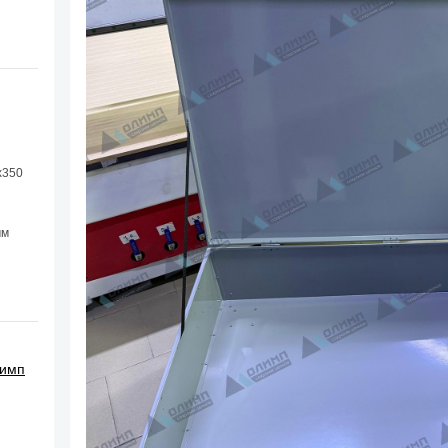
х350
мм
лимп