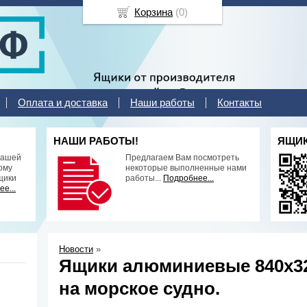
Корзина
(
0
)
Оплата и доставка
Наши работы
Контакты
НАШИ РАБОТЫ!
ЯЩИК
нашей
Предлагаем Вам посмотреть
ому
некоторые выполненные нами
щики
работы...
Подробнее...
е...
Новости
»
Ящики алюминиевые 840х32
на морское судно.