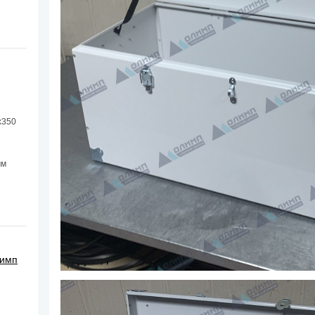
х350
мм
лимп