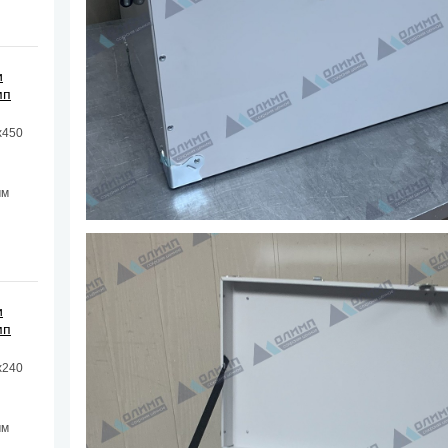
и
мп
х450
мм
и
мп
х240
мм