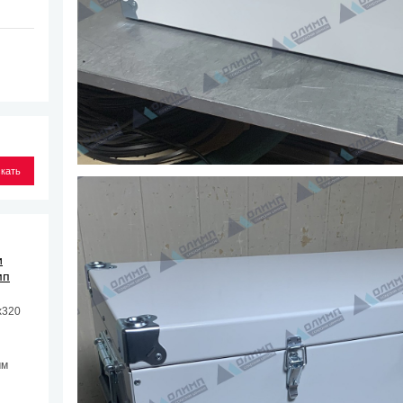
и
мп
х320
мм