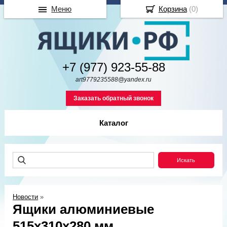
Меню
Корзина
(
0
)
+7 (977) 923-55-88
art9779235588@yandex.ru
Заказать обратный звонок
Каталог
Новости
»
Ящики алюминиевые
515х310х280 мм.