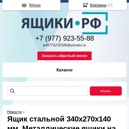
Меню
Корзина
(
0
)
+7 (977) 923-55-88
art9779235588@yandex.ru
Заказать обратный звонок
Каталог
Новости
»
Ящик стальной 340х270х140
мм. Металлические ящики на