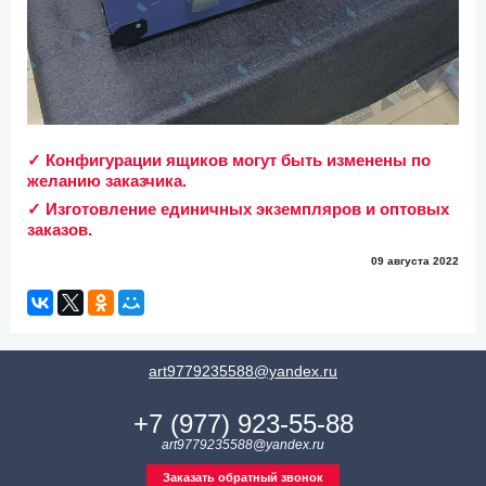
✓ Конфигурации ящиков могут быть изменены по
желанию заказчика.
✓ Изготовление единичных экземпляров и оптовых
заказов.
09 августа 2022
art9779235588@yandex.ru
+7 (977) 923-55-88
art9779235588@yandex.ru
Заказать обратный звонок