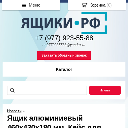
Меню
Корзина
(
0
)
+7 (977) 923-55-88
art9779235588@yandex.ru
Заказать обратный звонок
Каталог
Новости
»
Ящик алюминиевый
460х430х180 мм. Кейс для