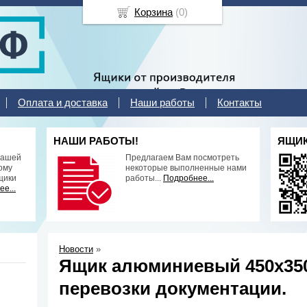
Корзина
(
0
)
Оплата и доставка
Наши работы
Контакты
НАШИ РАБОТЫ!
ЯЩИК
нашей
Предлагаем Вам посмотреть
ому
некоторые выполненные нами
щики
работы...
Подробнее...
е...
Новости
»
Ящик алюминиевый 450х350
перевозки документации.