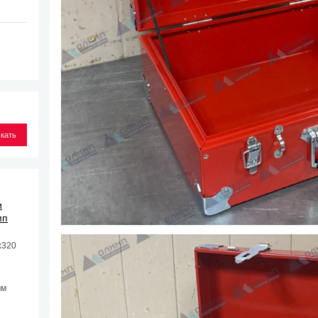
и
мп
х320
мм