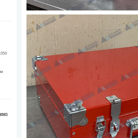
х350
мм
лимп