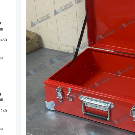
и
мп
х450
мм
и
мп
х240
мм