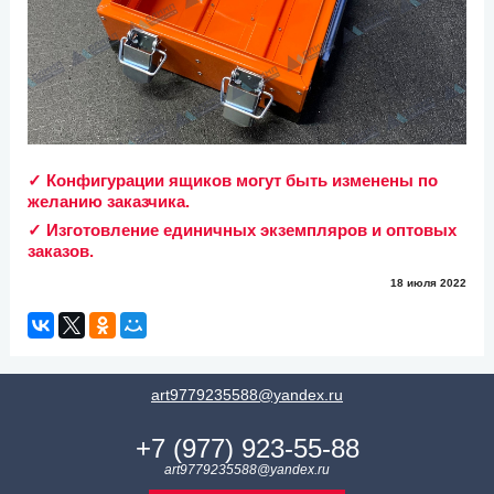
✓ Конфигурации ящиков могут быть изменены по
желанию заказчика.
✓ Изготовление единичных экземпляров и оптовых
заказов.
18 июля 2022
art9779235588@yandex.ru
+7 (977) 923-55-88
art9779235588@yandex.ru