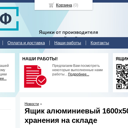
Корзина
(
0
)
Оплата и доставка
Наши работы
Контакты
НАШИ РАБОТЫ!
ЯЩИК
нашей
Предлагаем Вам посмотреть
ому
некоторые выполненные нами
щики
работы...
Подробнее...
е...
Новости
»
Ящик алюминиевый 1600х50
хранения на складе