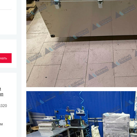
и
мп
х320
мм