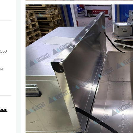
х350
мм
лимп