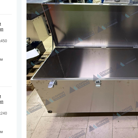
и
мп
х450
мм
и
мп
х240
мм