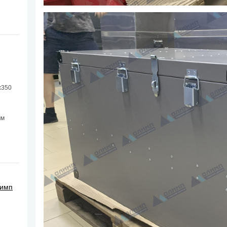
х350
мм
лимп