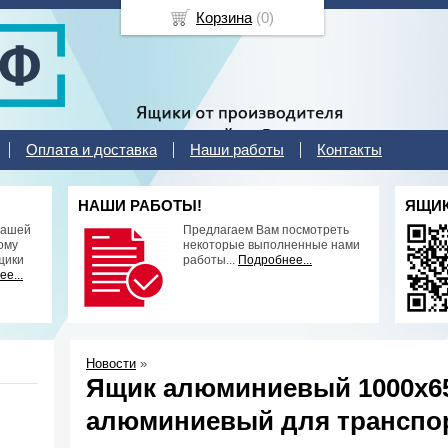
Корзина
(
0
)
Оплата и доставка
Наши работы
Контакты
НАШИ РАБОТЫ!
ЯЩИК
нашей
Предлагаем Вам посмотреть
ому
некоторые выполненные нами
щики
работы...
Подробнее...
е...
Новости
»
Ящик алюминиевый 1000х65
алюминиевый для транспо