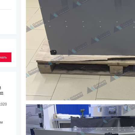
и
мп
х320
мм