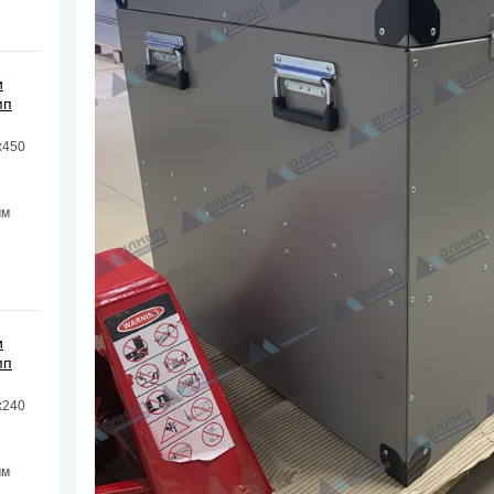
и
мп
х450
мм
и
мп
х240
мм