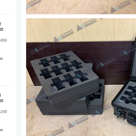
и
мп
х450
мм
и
мп
х240
мм