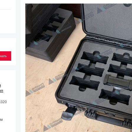
и
мп
х320
мм