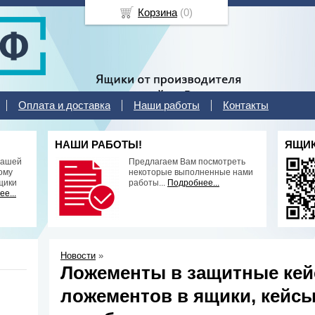
Корзина
(
0
)
Оплата и доставка
Наши работы
Контакты
НАШИ РАБОТЫ!
ЯЩИК
нашей
Предлагаем Вам посмотреть
ому
некоторые выполненные нами
щики
работы...
Подробнее...
е...
Новости
»
Ложементы в защитные кей
ложементов в ящики, кейсы