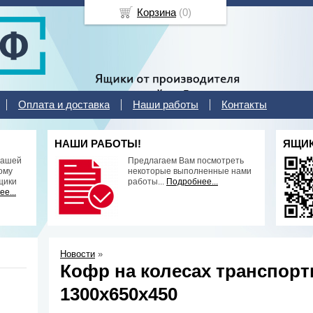
Корзина
(
0
)
Оплата и доставка
Наши работы
Контакты
НАШИ РАБОТЫ!
ЯЩИК
нашей
Предлагаем Вам посмотреть
ому
некоторые выполненные нами
щики
работы...
Подробнее...
е...
Новости
»
Кофр на колесах транспор
1300х650х450