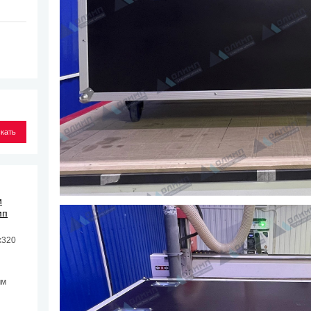
и
мп
х320
мм