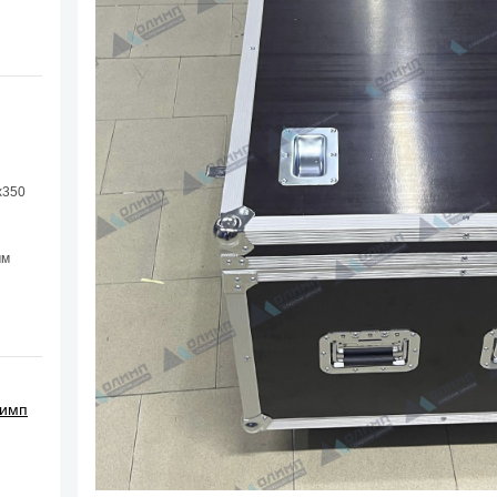
х350
мм
лимп