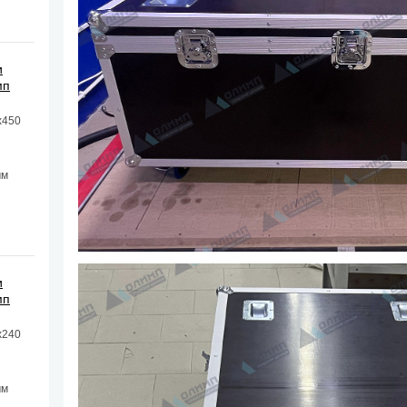
и
мп
х450
мм
и
мп
х240
мм