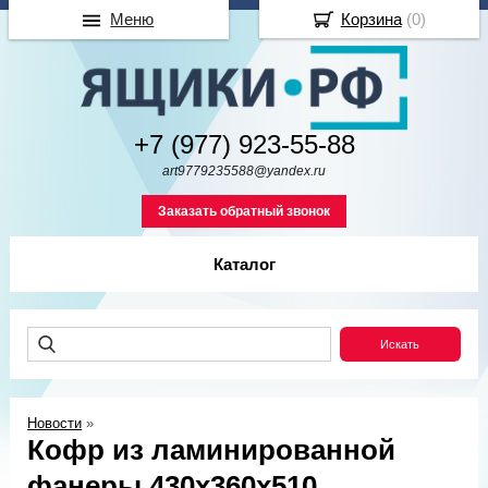
Меню
Корзина
(
0
)
+7 (977) 923-55-88
art9779235588@yandex.ru
Заказать обратный звонок
Каталог
Новости
»
Кофр из ламинированной
фанеры 430x360x510