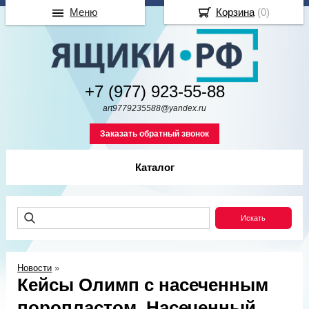
Меню
Корзина
(
0
)
+7 (977) 923-55-88
art9779235588@yandex.ru
Заказать обратный звонок
Каталог
Новости
»
Кейсы Олимп с насеченным
поропластом. Насеченный