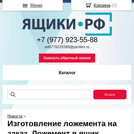
Меню
Корзина
(
0
)
+7 (977) 923-55-88
art9779235588@yandex.ru
Заказать обратный звонок
Каталог
Новости
»
Изготовление ложемента на
заказ. Ложемент в ящик