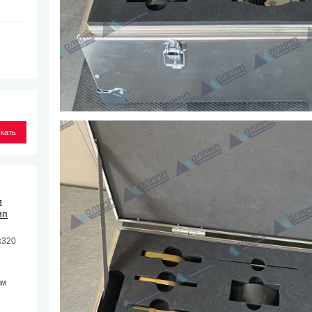
и
мп
х320
мм