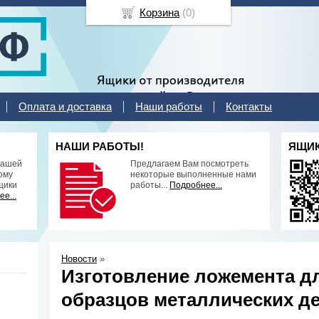
Корзина
(
0
)
Оплата и доставка
Наши работы
Контакты
НАШИ РАБОТЫ!
ЯЩИК
нашей
Предлагаем Вам посмотреть
ому
некоторые выполненные нами
щики
работы...
Подробнее...
е...
Новости
»
Изготовление ложемента д
образцов металлических де