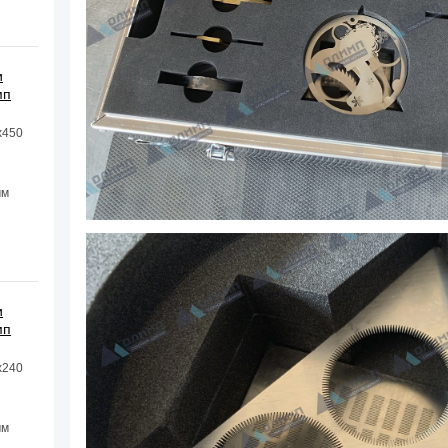
и
мп
х450
мм
и
мп
х240
мм