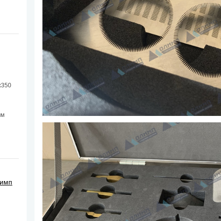
х350
мм
лимп