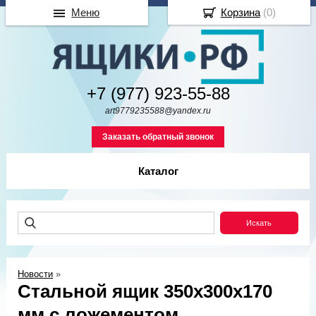
Меню
Корзина
(
0
)
+7 (977) 923-55-88
art9779235588@yandex.ru
Заказать обратный звонок
Каталог
Новости
»
Стальной ящик 350х300х170
мм с ложементом.