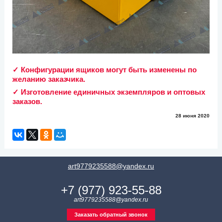
✓ Конфигурации ящиков могут быть изменены по
желанию заказчика.
✓ Изготовление единичных экземпляров и оптовых
заказов.
28 июня 2020
art9779235588@yandex.ru
+7 (977) 923-55-88
art9779235588@yandex.ru
Заказать обратный звонок